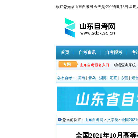
欢迎您光临山东自考网 今天是:
2026年8月8日
首页
自考资讯
自考报考
考
山东自考报名入口
成绩查询系统
各市自考：
济南
|
青岛
|
淄博
|
枣庄
|
东营
|
烟
您当前位置：
山东自考网
>
文学类
>
全国20
全国2021年10月