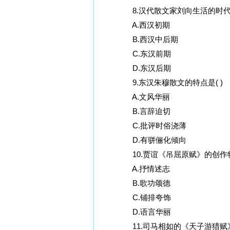
8.汉代散文家刘向生活的时代是
A.西汉初期
B.西汉中后期
C.东汉前期
D.东汉后期
9.东汉朱穆散文的特点是( )
A.文风华丽
B.言辞迫切
C.批评时俗浇薄
D.有骈俪化倾向
10.贾谊《吊屈原赋》的创作特
A.抒情述志
B.歌功颂德
C.铺排夸饰
D.语言华丽
11.司马相如的《天子游猎赋》