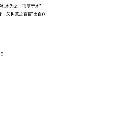
冰,水为之，而寒于水”
，又树蕙之百亩”出自()
)