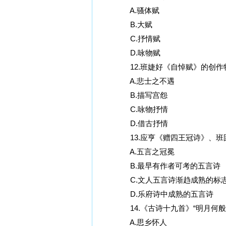
A.骚体赋
B.大赋
C.抒情赋
D.咏物赋
12.班婕好《自悼赋》的创作特
A.悲士之不遇
B.描写宫怨
C.咏物抒情
D.借古抒情
13.应亨《赠四王冠诗》、班固
A.五言之冠冕
B.最早有作者可考的五言诗
C.文人五言诗渐趋成熟的标
D.乐府诗中成熟的五言诗
14.《古诗十九首》“明月何般皎
A.思乡怀人