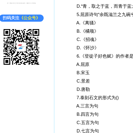
D.“青，取之于蓝，而青于蓝;
5.屈原诗句“余既滋兰之九碗兮
扫码关注
《公众号》
A.《离骚》
B.《橘颂》
C.《招魂》
D.《怀沙》
6.《登徒子好色赋》的作者是(
A.屈原
B.宋玉
C.景差
D.唐勒
7.泰刻石文的形式为()
A.三言为句
B.四言为句
C.五言为句
D.七言为句