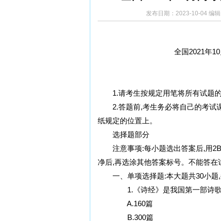
发布日期：2023-10-04 编
全国2021
1.请考生按规定用笔将所有试题
2.答题前,考生务必将自己的考
纸规定的位置上。
选择题部分
注意事项:每小题选出答案后,用
净后,再选涂其他答案标号。不能答在
一、单项选择题:本大题共30小题,
1.《诗经》是我国第一部诗歌总集
A.160篇
B.300篇