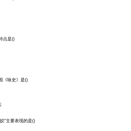
点是()
《咏史》是()
志
”主要表现的是()