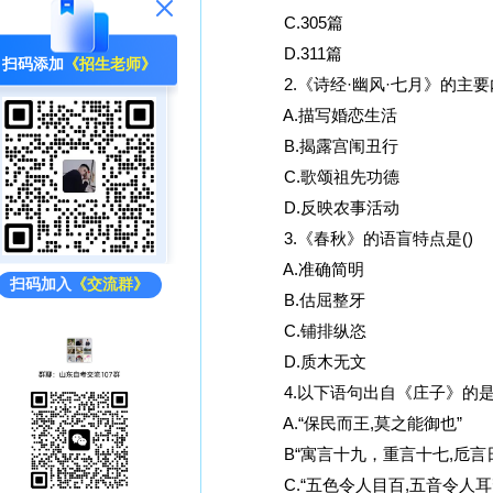
C.305篇
D.311篇
扫码添加
《招生老师》
2.《诗经·幽风·七月》的主要内
A.描写婚恋生活
B.揭露宫闱丑行
C.歌颂祖先功德
D.反映农事活动
3.《春秋》的语盲特点是()
A.准确简明
扫码加入
《交流群》
B.估屈整牙
C.铺排纵恣
D.质木无文
4.以下语句出自《庄子》的是(
A.“保民而王,莫之能御也”
B“寓言十九，重言十七,卮言日
C.“五色令人目百,五音令人耳