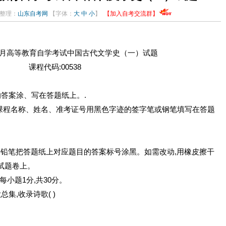
辑整理：
山东自考网
【字体：
大
中
小
】
【加入自考交流群】
年10月高等教育自学考试中国古代文学史（一）试题
课程代码:00538
的答案涂、写在答题纸上。.
试课程名称、姓名、准考证号用黑色字迹的签字笔或钢笔填写在答题
2B铅笔把答题纸上对应题目的答案标号涂黑。如需改动,用橡皮擦干
试题卷上。
每小题1分,共30分。
,收录诗歌( )