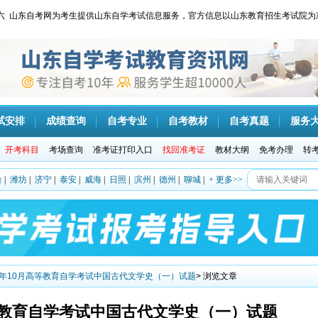
 星期六 山东自考网为考生提供山东自学考试信息服务，官方信息以山东教育招生考试院为
试安排
成绩查询
自考专业
自考教材
自考真题
服务
开考科目
考场查询
准考证打印入口
找回准考证
教材大纲
免考办理
转
台
|
潍坊
|
济宁
|
泰安
|
威海
|
日照
|
滨州
|
德州
|
聊城
|
+ 更多>>
21年10月高等教育自学考试中国古代文学史（一）试题
> 浏览文章
高等教育自学考试中国古代文学史（一）试题