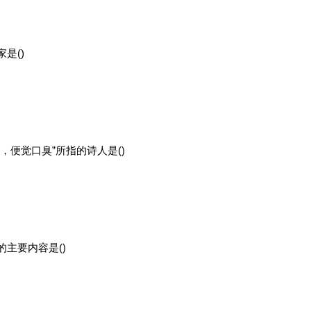
是()
，便觉口臭”所指的诗人是()
主要内容是()