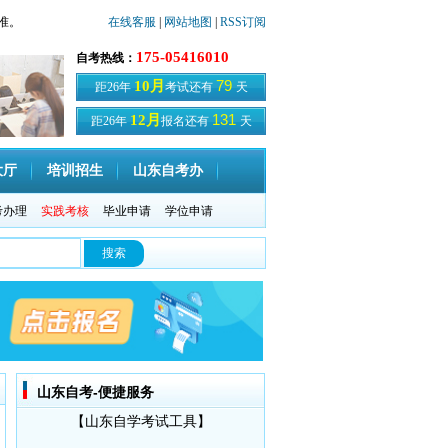
准。
在线客服
|
网站地图
|
RSS订阅
175-05416010
自考热线：
79
10月
距26年
考试还有
天
131
12月
距26年
报名还有
天
大厅
培训招生
山东自考办
考办理
实践考核
毕业申请
学位申请
山东自考-便捷服务
【山东自学考试工具】