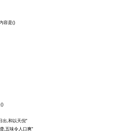
容是()
)
出,和以天倪”
聋,五味令人口爽”