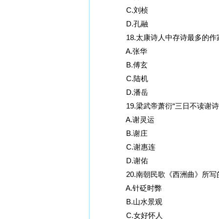
C.刘桢
D.孔融
18.太康诗人中存诗最多的作家
A.张华
B.傅玄
C.陆机
D.潘岳
19.梁武帝萧衍“三日不读谢诗
A.谢灵运
B.谢庄
C.谢惠连
D.谢佑
20.南朝民歌《西洲曲》所写的
A.针砭时弊
B.山水景观
C.女好怀人