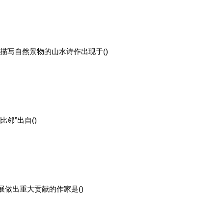
描写自然景物的山水诗作出现于()
邻”出自()
做出重大贡献的作家是()