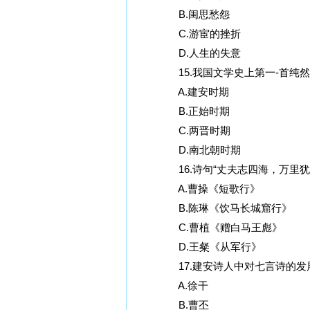
B.闺思愁怨
C.游宦的挫折
D.人生的失意
15.我国文学史上第一-首纯然
A.建安时期
B.正始时期
C.两晋时期
D.南北朝时期
16.诗句“丈夫志四海，万里犹比
A.曹操《短歌行》
B.陈琳《饮马长城窟行》
C.曹植《赠白马王彪》
D.王粲《从军行》
17.建安诗人中对七言诗的发展
A.徐干
B.曹丕