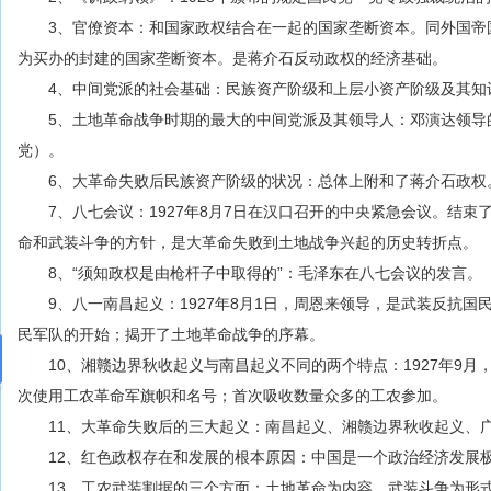
3、官僚资本：和国家政权结合在一起的国家垄断资本。同外国帝
为买办的封建的国家垄断资本。是蒋介石反动政权的经济基础。
4、中间党派的社会基础：民族资产阶级和上层小资产阶级及其知
5、土地革命战争时期的最大的中间党派及其领导人：邓演达领导
党）。
6、大革命失败后民族资产阶级的状况：总体上附和了蒋介石政权
7、八七会议：1927年8月7日在汉口召开的中央紧急会议。结束
命和武装斗争的方针，是大革命失败到土地战争兴起的历史转折点。
8、“须知政权是由枪杆子中取得的”：毛泽东在八七会议的发言。
9、八一南昌起义：1927年8月1日，周恩来领导，是武装反抗国
民军队的开始；揭开了土地革命战争的序幕。
10、湘赣边界秋收起义与南昌起义不同的两个特点：1927年9月
次使用工农革命军旗帜和名号；首次吸收数量众多的工农参加。
11、大革命失败后的三大起义：南昌起义、湘赣边界秋收起义、
12、红色政权存在和发展的根本原因：中国是一个政治经济发展极
13、工农武装割据的三个方面：土地革命为内容、武装斗争为形式