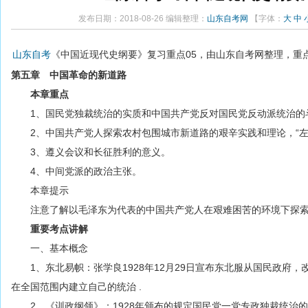
发布日期：2018-08-26 编辑整理：
山东自考网
【字体：
大
中
山东自考
《中国近现代史纲要》复习重点05，由山东自考网整理，重
第五章 中国革命的新道路
本章重点
1、国民党独裁统治的实质和中国共产党反对国民党反动派统治的
2、中国共产党人探索农村包围城市新道路的艰辛实践和理论，“左
3、遵义会议和长征胜利的意义。
4、中间党派的政治主张。
本章提示
注意了解以毛泽东为代表的中国共产党人在艰难困苦的环境下探索
重要考点讲解
一、基本概念
1、东北易帜：张学良1928年12月29日宣布东北服从国民政府，
在全国范围内建立自己的统治 .
2、《训政纲领》：1928年颁布的规定国民党一党专政独裁统治