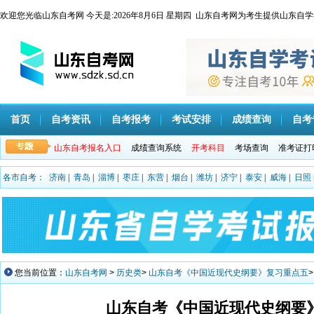
欢迎您光临山东自考网 今天是:
2026年8月6日 星期四 山东自考网为考生提供山
首页
自考资讯
自考报考
考试安排
成绩查询
自考
山东自考报名入口
成绩查询系统
开考科目
考场查询
准考证打
各市自考：
济南
|
青岛
|
淄博
|
枣庄
|
东营
|
烟台
|
潍坊
|
济宁
|
泰安
|
威海
|
日照
您当前位置：
山东自考网
>
历史类
>
山东自考《中国近现代史纲要》复习重点五
山东自考《中国近现代史纲要