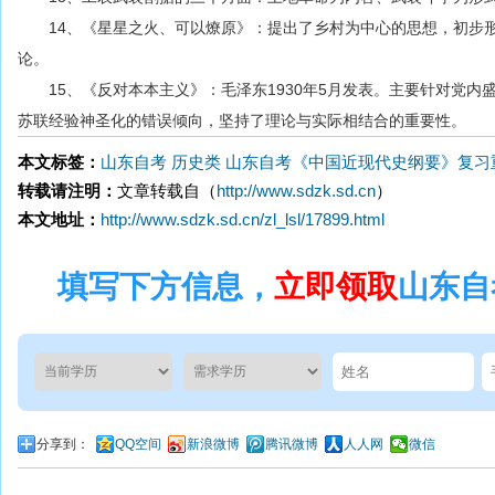
14、《星星之火、可以燎原》：提出了乡村为中心的思想，初步形
论。
15、《反对本本主义》：毛泽东1930年5月发表。主要针对党内
苏联经验神圣化的错误倾向，坚持了理论与实际相结合的重要性。
本文标签：
山东自考
历史类
山东自考《中国近现代史纲要》复习
转载请注明：
文章转载自（
http://www.sdzk.sd.cn
）
本文地址：
http://www.sdzk.sd.cn/zl_lsl/17899.html
填写下方信息，
立即领取
山东自
分享到：
QQ空间
新浪微博
腾讯微博
人人网
微信