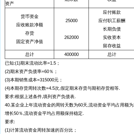
资产
应付账款
货币资金
25000
应付职工薪酬
应收账款净额
长期负债
存货
262000
实收资本
固定资产净值
留存收益
总计
400000
总计
已知:(1)期末流动比率=1.5；
(2)期末资产负债率=60％；
(3)本期销售成本=315000元；
(4)本期存货周转次数=4.5次,假定期末存货与期初存货相等.
要求:根据上述条件,填列资产负债表.
40.某企业上年流动资金的周转天数为60天,流动资金平均占用额为
增长50％,流动资金平均占用额保持稳定.
要求:
(1)计算流动资金周转加速的百分比；