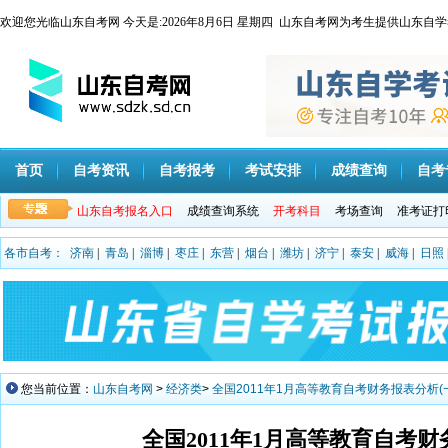
欢迎您光临山东自考网 今天是:
2026年8月6日 星期四 山东自考网为考生提供山
首页
自考资讯
自考报考
考试安排
成绩查询
自考
山东自考报名入口
成绩查询系统
开考科目
考场查询
准考证打
各市自考：
济南
|
青岛
|
淄博
|
枣庄
|
东营
|
烟台
|
潍坊
|
济宁
|
泰安
|
威海
|
日照
您当前位置：
山东自考网
>
经济类
>
全国2011年1月高等教育自考财务报表分析(
全国2011年1月高等教育自考财