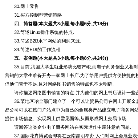
30.网上零售
31.买方控制型营销策略
四、简答题(本大题共3小题,每小题6分,共18分)
32.简述Linux操作系统的特点.
33.简述B2B水平网站的利润来源.
34.简述EDI的工作流程.
五、案例题(本大题共3小题,每小题8分,共24分)
35.目前,我国大学生就业形势比较严峻,而电子商务创业又相
营销的大学生准备开办一家网上书店.为了给用户提供方便快捷的检
但他们苦于不足,且对网络图书销售的特点也不太明确.
请你描述网络图书销售的特点,并为他们的网上书店设计一些合
36.某地区冶金部门建立了一个可以让贸易公司在网上开展金属
易公司可以在该门户站点中为自己的金属类产品建立电子商务网站
提供市场信息、实现网上供需见面等,从而形成网上交易市场.
请回答这类企业电子商务网站在实际运作中应注意的问题.
37.国际花卉博览会即将在云南昆明举办,人们对网上会展业表现