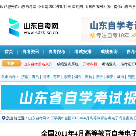
欢迎您光临山东自考网 今天是:
2026年8月6日 星期四 山东自考网为考生提供山
首页
自考资讯
自考报考
考试安排
成绩查询
自考
山东自考报名入口
成绩查询系统
开考科目
考场查询
准考证打
各市自考：
济南
|
青岛
|
淄博
|
枣庄
|
东营
|
烟台
|
潍坊
|
济宁
|
泰安
|
威海
|
日照
您当前位置：
山东自考网
>
工学类
>
全国2011年4月高等教育自考电子商务案例
全国2011年4月高等教育自考