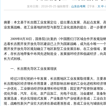
发布日期：2018-05-25 编辑整理：
山东自考网
【字体：
大
中
摘要：本文基于长吉图工业发展定位，提出重点发展、高起点发展、
业发展战略。老工业基地的转型与新型工业化道路的提出，进一步要
2009年8月30日，国务院{比复的《中国图们汀区域合作开发规划
志着长吉图开发开放先导区建设已上升为国家战略，成为迄今唯一一
图开发开放先导区规划确立了地区新型工业发展目标。在工业领域，
术，存长吉地带集中布局先进制造业，发展循环经济和低碳经济，向
长方式转移。
一、长吉图先导区工业发展现状
经过21世纪初的十年发展，长吉图地区工业发展取得重大。主要表
长吉图地区经济增长作用显著，进而影响吉林省的工业化进程和经济
一步优化，工业驱动经济快速增长特征明显；固定资产投资快速增加
优化升级，汽车、石化、农产品加工、光电子信息、冶金建材、装备
发展迅速，初步实现链式发展，产业集群与产业链逐步形成；工业自
现，战略性新兴产业壮大的潜在基础逐渐形成，形成工业化与城镇化