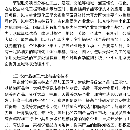
节能服务项目分布在工业、建筑、交通等领域，涵盖钢铁、石化、
在建设吉林化工循环经济示范区时，重点强调节能环保技术的应用，重
园项目。以吉林龙潭化工星火密集区及经济技术开发区为主要产业集
理体系，以中石油吉林石化、吉化集团为产业龙头，以众多的中小化
建成国内一流、国际上具有相当影响力的大型产业集群和生产基地。
力，形成规模优势，建设以炼油、烯烃、芳烃、合成气、有机硅、合
大型化工原料基地。以地万配套为主，突出搞好石化产品的深加工，
领先型的化工企业和企业集团，发展产业链条互动、生产要素互补、
有一定影响力的精细化工企业集群。存化工园区引进以天然气为主的
采用先进高效的三废处理装置，建立环境自动监测系统、中水回用系
面提升区域环境治理水平。
(三)农产品加工产业与生物技术
重点建设中新吉林农产品加工园区，建成世界级农产品加工基地。
动植物新品种，大幅度提高农作物的材质、品质，开发生物肥料、生
剂等新产品。依托大成、中粮、天景等龙头企业，加快推进100万吨
发，培育一批新的生物产业。建设创新网络，提高产业研发能力及技
质保鲜、包装等方面技术，使产品质量和档次达到国际标准，营造知
力度，培育规模化、专业化、国际化的农副产品销售市场。适度发展
综合精深加工行业中具备技术和规模优势的知名企业。重点开发长白
品、有机食品、高档保健品方向延伸，提高产品的国际知名度。积极