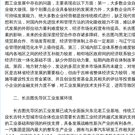
图工业发展中存在的问题，主要表现在以下方面：第一，大多数企业
业做大做强。除个别重点企业具备较好的发展潜力外，大多数企业尚
可持续发展能力。绝大多数企业经营都是按传统模式进行，缺乏现代
想和方法，对国内外先进技术和管理方法的消化吸收能力不强，难以
式发展的外部拉动力量利难度较大，经济市场化程度有待提高。长吉
素的影响，未来的全面深度经贸合作存存诸多障碍。长吉图与黑龙江
境贸易合作、市场发育程度、经济管理体制上存在一定差距；与辽宁
会管理的规范化水平上亟待提高。第三，区域内部工业体系整合难度
域内各地区之间的经济互补能力较差，相邻地区政府间的经济联系较
经济行政一体化基础不强，缺少外部拉动力量。短期内政府在体制改
战。第四，地方财力较小，发达的多层次资本市场体系尚未建立，对
区是吉林省经济发展的重要核心，但由于吉林省整体经济实力较弱，
施等建设性支出资金紧张。并且创业投资基金及其相关的评估等投资
小企业的金融支持力度不够，对工业发展的技术支持不足，进而导致
二、长吉图先导区工业发展环境
长吉图先导区的工业发展已成为全面振兴东北老工业基地、传统工
设长吉特大型城市综合体也迫切需要长吉图工业经济跨越式发展的支
的工业基础和较强的科技支撑，具备发展战略性新兴产业的有利条件
一汽集团是国内最大的整车生产企业，拥有与从事汽车研发工作相关的