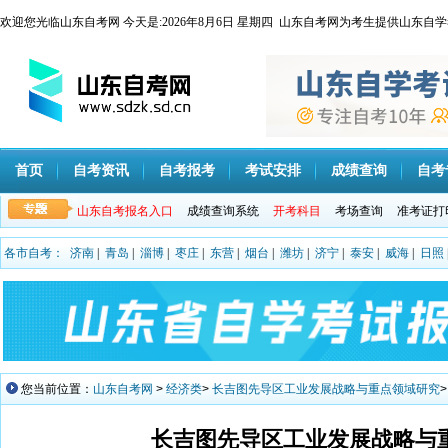
欢迎您光临山东自考网 今天是:
2026年8月6日 星期四 山东自考网为考生提供山
首页
自考资讯
自考报考
考试安排
成绩查询
自考
山东自考报名入口
成绩查询系统
开考科目
考场查询
准考证打
各市自考：
济南
|
青岛
|
淄博
|
枣庄
|
东营
|
烟台
|
潍坊
|
济宁
|
泰安
|
威海
|
日照
您当前位置：
山东自考网
>
经济类
>
长吉图先导区工业发展战略与重点领域研究
长吉图先导区工业发展战略与