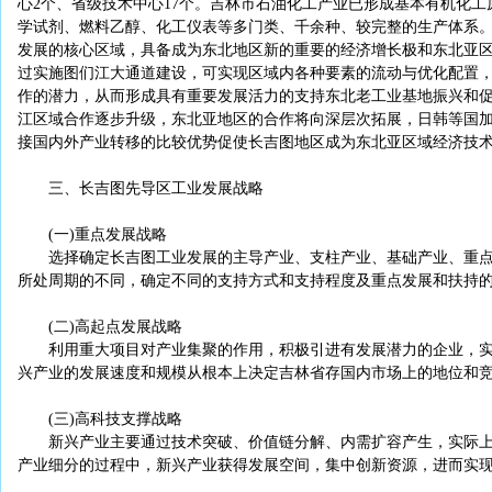
心2个、省级技术中心17个。吉林市石油化工产业已形成基本有机化
学试剂、燃料乙醇、化工仪表等多门类、千余种、较完整的生产体系
发展的核心区域，具备成为东北地区新的重要的经济增长极和东北亚
过实施图们江大通道建设，可实现区域内各种要素的流动与优化配置
作的潜力，从而形成具有重要发展活力的支持东北老工业基地振兴和
江区域合作逐步升级，东北亚地区的合作将向深层次拓展，日韩等国
接国内外产业转移的比较优势促使长吉图地区成为东北亚区域经济技
三、长吉图先导区工业发展战略
(一)重点发展战略
选择确定长吉图工业发展的主导产业、支柱产业、基础产业、重点
所处周期的不同，确定不同的支持方式和支持程度及重点发展和扶持
(二)高起点发展战略
利用重大项目对产业集聚的作用，积极引进有发展潜力的企业，实
兴产业的发展速度和规模从根本上决定吉林省存国内市场上的地位和
(三)高科技支撑战略
新兴产业主要通过技术突破、价值链分解、内需扩容产生，实际上
产业细分的过程中，新兴产业获得发展空间，集中创新资源，进而实