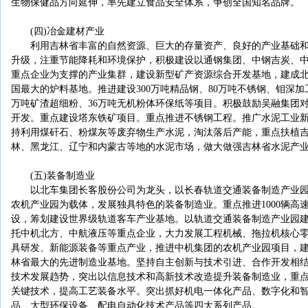
生物保健品方向延伸，率先建立食品安全体系，争创全国知名品牌。
(四)冶金建材产业
利用吉林省丰富的自然资源、巨大的存量资产、良好的产业基础和
升级，注重节能降耗和环境保护，积极建设以通钢集团、中钢吉炭、
重点企业为支撑的产业集群，建设新型矿产资源综合开发基地，建成
国最大的炉料基地。推进建设300万吨精品钢、80万吨不锈钢、钼深加工
万吨矿渣超细粉、36万吨无机粉体环保纸等项目。积极鼓励吴融集团
开发。重点建设塔东铁矿项目。重点推进不锈钢工程。推广水泥工业
持利用煤矸石、粉煤灰等废弃物生产水泥，淘汰落后产能，重点扶植
林、黑龙江、辽宁和内蒙古等地的水泥市场，做大做强吉林省水泥产
(五)装备制造业
以北车集团长客股份公司为龙头，以长春轨道交通装备制造产业园
农机产业园为载体，发展独具特色的装备制造业。重点推进1000辆高速
设，筹划建设世界级轨道客车产业基地。以轨道交通装备制造产业园
托中机北方、中航液压等重点企业，大力发展工程机械、拖拉机核心
具研发、新能源装备等重点产业，推进中机集团的农机产业园项目，
林省最大的先进制造业基地。坚持自主创新与技术引进、合作开发相
技术发展趋势，突出以信息技术和高新技术改造提升装备制造业，重
关键技术，提高工艺装备水平。突出抓好机电一体化产品、数字化和
品、大型环保设备、配电自动化技术产品等四大系列产品。