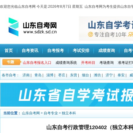
欢迎您光临山东自考网 今天是:
2026年8月7日 星期五 山东自考网为考生提供山
首页
自考资讯
自考报考
考试安排
成绩查询
自考
山东自考报名入口
成绩查询系统
开考科目
考场查询
准考证打
各市自考：
济南
|
青岛
|
淄博
|
枣庄
|
东营
|
烟台
|
潍坊
|
济宁
|
泰安
|
威
当前位置：
山东自考网
>
自考专业
>
独立本科
山东自考行政管理120402（独立本